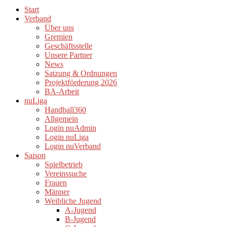
Start
Verband
Über uns
Gremien
Geschäftsstelle
Unsere Partner
News
Satzung & Ordnungen
Projektförderung 2026
BA-Arbeit
nuLiga
Handball360
Allgemein
Login nuAdmin
Login nuLiga
Login nuVerband
Saison
Spielbetrieb
Vereinssuche
Frauen
Männer
Weibliche Jugend
A-Jugend
B-Jugend