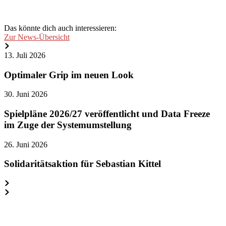
Das könnte dich auch interessieren:
Zur News-Übersicht
Optimaler
13. Juli 2026
Grip
im
Optimaler Grip im neuen Look
neuen
Look
Spielpläne
30. Juni 2026
2026/27
veröffentlicht
Spielpläne 2026/27 veröffentlicht und Data Freeze
und
im Zuge der Systemumstellung
Data
Freeze
Solidaritätsaktion
26. Juni 2026
im
für
Zuge
Sebastian
Solidaritätsaktion für Sebastian Kittel
der
Kittel
Systemumstellung