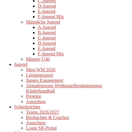
C-Jugend
D-Jugend
E-Jugend
F-Jugend Mix
Männliche Jugend
A-Jugend
B-Jugend
C-Jugend
D-Jugend
E-Jugend
F-Jugend Mix
Männer Ü40
Jugend
Mini-WM 2026
Leistungssport
Junges Engagement
Aktualisierung Wettkampfbestimmungen
Kinderhandball
Projekte
Ausschuss
Schiedsrichter
Teams 2026/2027
Beobachter & Coaches
Ausschuss
Login SR-Portal