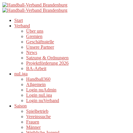
Start
Verband
Über uns
Gremien
Geschäftsstelle
Unsere Partner
News
Satzung & Ordnungen
Projektförderung 2026
BA-Arbeit
nuLiga
Handball360
Allgemein
Login nuAdmin
Login nuLiga
Login nuVerband
Saison
Spielbetrieb
Vereinssuche
Frauen
Männer
Weibliche Jugend