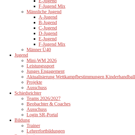
E-Jugend
F-Jugend Mix
Männliche Jugend
A-Jugend
B-Jugend
C-Jugend
D-Jugend
E-Jugend
F-Jugend Mix
Männer Ü40
Jugend
Mini-WM 2026
Leistungssport
Junges Engagement
Aktualisierung Wettkampfbestimmungen Kinderhandball
Projekte
Ausschuss
Schiedsrichter
Teams 2026/2027
Beobachter & Coaches
Ausschuss
Login SR-Portal
Bildung
Trainer
Lehrerfortbildungen