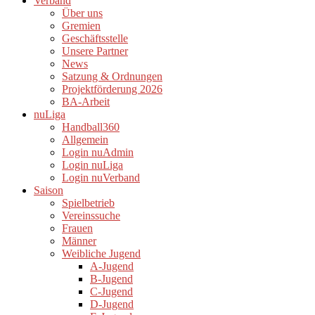
Verband
Über uns
Gremien
Geschäftsstelle
Unsere Partner
News
Satzung & Ordnungen
Projektförderung 2026
BA-Arbeit
nuLiga
Handball360
Allgemein
Login nuAdmin
Login nuLiga
Login nuVerband
Saison
Spielbetrieb
Vereinssuche
Frauen
Männer
Weibliche Jugend
A-Jugend
B-Jugend
C-Jugend
D-Jugend