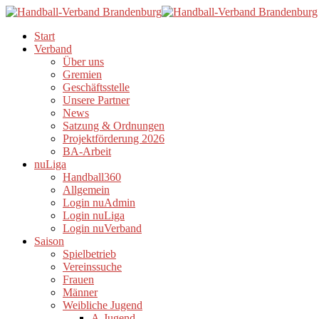
Start
Verband
Über uns
Gremien
Geschäftsstelle
Unsere Partner
News
Satzung & Ordnungen
Projektförderung 2026
BA-Arbeit
nuLiga
Handball360
Allgemein
Login nuAdmin
Login nuLiga
Login nuVerband
Saison
Spielbetrieb
Vereinssuche
Frauen
Männer
Weibliche Jugend
A-Jugend