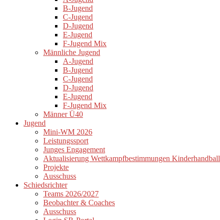
B-Jugend
C-Jugend
D-Jugend
E-Jugend
F-Jugend Mix
Männliche Jugend
A-Jugend
B-Jugend
C-Jugend
D-Jugend
E-Jugend
F-Jugend Mix
Männer Ü40
Jugend
Mini-WM 2026
Leistungssport
Junges Engagement
Aktualisierung Wettkampfbestimmungen Kinderhandball
Projekte
Ausschuss
Schiedsrichter
Teams 2026/2027
Beobachter & Coaches
Ausschuss