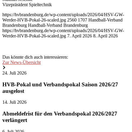
Vizepräsident Spieltechnik
https://hvbrandenburg.de/wp-content/uploads/2026/04/HSV-GW-
Werder-HVB-Pokal-26-scaled.jpg
2560
1707
Handball-Verband
Brandenburg
Handball-Verband Brandenburg
https://hvbrandenburg.de/wp-content/uploads/2026/04/HSV-GW-
Werder-HVB-Pokal-26-scaled.jpg
7. April 2026
8. April 2026
Das könnte dich auch interessieren:
Zur News-Übersicht
HVB-
24. Juli 2026
Pokal
und
HVB-Pokal und Verbandspokal Saison 2026/27
Verbandspokal
ausgelost
Saison
2026/27
Abmeldefrist
14. Juli 2026
ausgelost
für
den
Abmeldefrist für den Verbandspokal 2026/2027
Verbandspokal
verlängert
2026/2027
verlängert
Staffelleiter
6. Juli 2026