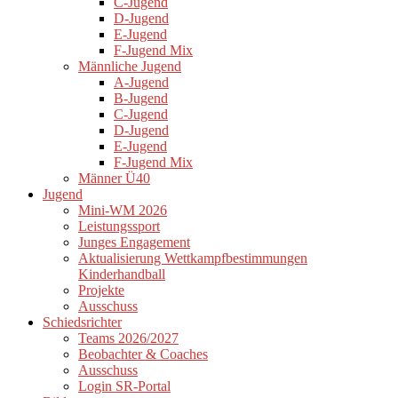
C-Jugend
D-Jugend
E-Jugend
F-Jugend Mix
Männliche Jugend
A-Jugend
B-Jugend
C-Jugend
D-Jugend
E-Jugend
F-Jugend Mix
Männer Ü40
Jugend
Mini-WM 2026
Leistungssport
Junges Engagement
Aktualisierung Wettkampfbestimmungen
Kinderhandball
Projekte
Ausschuss
Schiedsrichter
Teams 2026/2027
Beobachter & Coaches
Ausschuss
Login SR-Portal