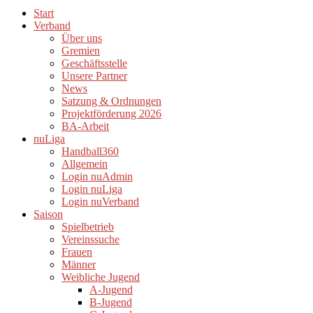
Start
Verband
Über uns
Gremien
Geschäftsstelle
Unsere Partner
News
Satzung & Ordnungen
Projektförderung 2026
BA-Arbeit
nuLiga
Handball360
Allgemein
Login nuAdmin
Login nuLiga
Login nuVerband
Saison
Spielbetrieb
Vereinssuche
Frauen
Männer
Weibliche Jugend
A-Jugend
B-Jugend