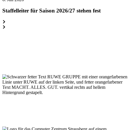
für
Saison
Staffelleiter für Saison 2026/27 stehen fest
2026/27
stehen
fest