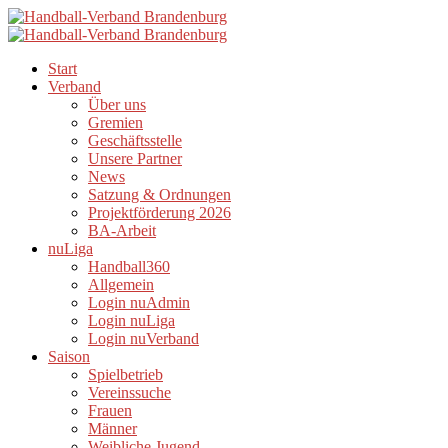
Start
Verband
Über uns
Gremien
Geschäftsstelle
Unsere Partner
News
Satzung & Ordnungen
Projektförderung 2026
BA-Arbeit
nuLiga
Handball360
Allgemein
Login nuAdmin
Login nuLiga
Login nuVerband
Saison
Spielbetrieb
Vereinssuche
Frauen
Männer
Weibliche Jugend