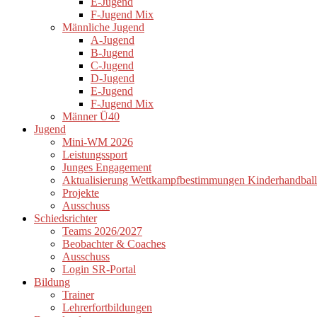
E-Jugend
F-Jugend Mix
Männliche Jugend
A-Jugend
B-Jugend
C-Jugend
D-Jugend
E-Jugend
F-Jugend Mix
Männer Ü40
Jugend
Mini-WM 2026
Leistungssport
Junges Engagement
Aktualisierung Wettkampfbestimmungen Kinderhandball
Projekte
Ausschuss
Schiedsrichter
Teams 2026/2027
Beobachter & Coaches
Ausschuss
Login SR-Portal
Bildung
Trainer
Lehrerfortbildungen