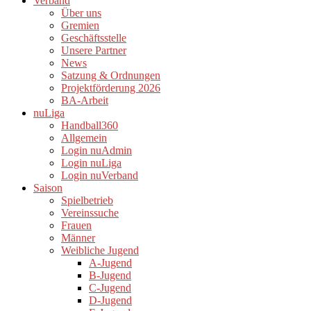
Verband
Über uns
Gremien
Geschäftsstelle
Unsere Partner
News
Satzung & Ordnungen
Projektförderung 2026
BA-Arbeit
nuLiga
Handball360
Allgemein
Login nuAdmin
Login nuLiga
Login nuVerband
Saison
Spielbetrieb
Vereinssuche
Frauen
Männer
Weibliche Jugend
A-Jugend
B-Jugend
C-Jugend
D-Jugend