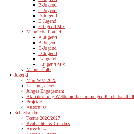
B-Jugend
C-Jugend
D-Jugend
E-Jugend
F-Jugend Mix
Männliche Jugend
A-Jugend
B-Jugend
C-Jugend
D-Jugend
E-Jugend
F-Jugend Mix
Männer Ü40
Jugend
Mini-WM 2026
Leistungssport
Junges Engagement
Aktualisierung Wettkampfbestimmungen Kinderhandball
Projekte
Ausschuss
Schiedsrichter
Teams 2026/2027
Beobachter & Coaches
Ausschuss