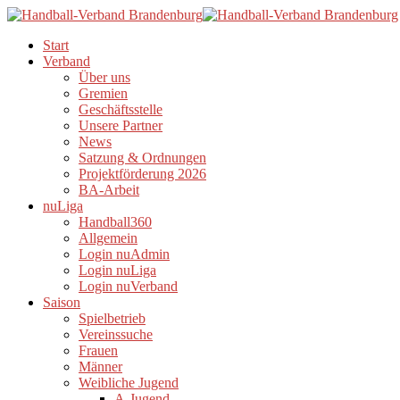
Start
Verband
Über uns
Gremien
Geschäftsstelle
Unsere Partner
News
Satzung & Ordnungen
Projektförderung 2026
BA-Arbeit
nuLiga
Handball360
Allgemein
Login nuAdmin
Login nuLiga
Login nuVerband
Saison
Spielbetrieb
Vereinssuche
Frauen
Männer
Weibliche Jugend
A-Jugend