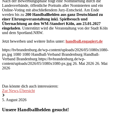
Nach der Bewerbungsphase folgt eine Nominierung durch die
Landesverbände, öffentliche Portraits aller Nominierten und ein
Online-Voting mit abschließendem Jury-Entscheid. Am Ende
werden bis zu
200 Handballhelden aus ganz Deutschland
zu
einer Ehrungsveranstaltung inkl. Spielbesuch und
Übernachtung an den WM-Standort Köln, am 23.01.2027
eingeladen
. Unterstützt wird die Veranstaltung von der Stadt Köln
und dem Sportland.NRW.
Jetzt bewerben und weitere Infos unter:
handball.engagiert.de
https://hvbrandenburg.de/wp-content/uploads/2026/05/1080x1080-
px.jpg
1080
1080
Handball-Verband Brandenburg
Handball-
Verband Brandenburg
https://hvbrandenburg.de/wp-
content/uploads/2026/05/1080x1080-px.jpg
26. Mai 2026
26. Mai
2026
Das könnte dich auch interessieren:
Zur News-Übersicht
Unsere
5. August 2026
Handballhelden
gesucht!
Unsere Handballhelden gesucht!