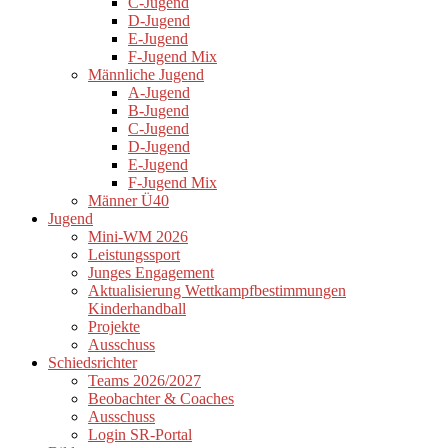
C-Jugend
D-Jugend
E-Jugend
F-Jugend Mix
Männliche Jugend
A-Jugend
B-Jugend
C-Jugend
D-Jugend
E-Jugend
F-Jugend Mix
Männer Ü40
Jugend
Mini-WM 2026
Leistungssport
Junges Engagement
Aktualisierung Wettkampfbestimmungen
Kinderhandball
Projekte
Ausschuss
Schiedsrichter
Teams 2026/2027
Beobachter & Coaches
Ausschuss
Login SR-Portal