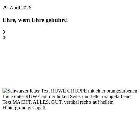
Ehre,
29. April 2026
wem
Ehre
Ehre, wem Ehre gebührt!
gebührt!