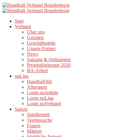
Start
Verband
Über uns
Gremien
Geschäftsstelle
Unsere Partner
News
Satzung & Ordnungen
Projektförderung 2026
BA-Arbeit
nuLiga
Handball360
Allgemein
Login nuAdmin
Login nuLiga
Login nuVerband
Saison
Spielbetrieb
Vereinssuche
Frauen
Männer
Weibliche Jugend