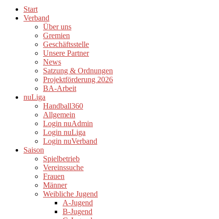
Start
Verband
Über uns
Gremien
Geschäftsstelle
Unsere Partner
News
Satzung & Ordnungen
Projektförderung 2026
BA-Arbeit
nuLiga
Handball360
Allgemein
Login nuAdmin
Login nuLiga
Login nuVerband
Saison
Spielbetrieb
Vereinssuche
Frauen
Männer
Weibliche Jugend
A-Jugend
B-Jugend